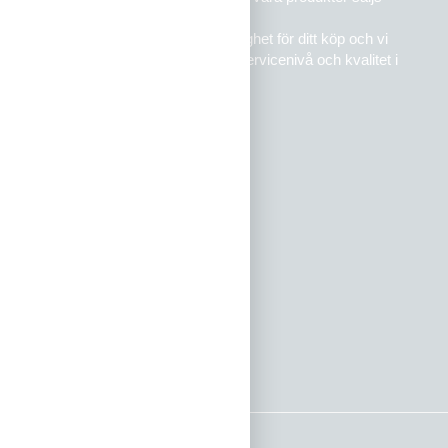
genom musikaffärer i hela landet.
Mer än 30 års erfarenhet ger trygghet för ditt köp och vi
arbetar ständigt för att hålla hög servicenivå och kvalitet i
vår verksamhet.
Om oss
Kontakt
Köpvillkor
Integritetspolicy