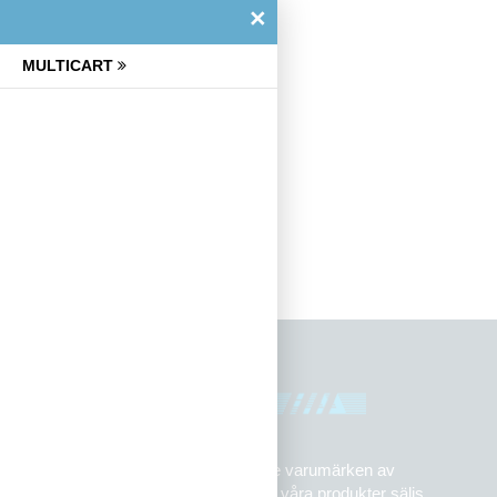
×
MULTICART
Startsida
Tillbehör
Tillbehör
Flaa Music är importör för ledande varumärken av
musikinstrument och tillbehör och våra produkter säljs