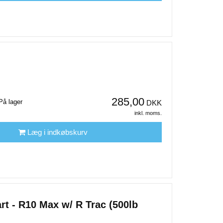
285,00
På lager
DKK
inkl. moms.
Læg i indkøbskurv
rt - R10 Max w/ R Trac (500lb