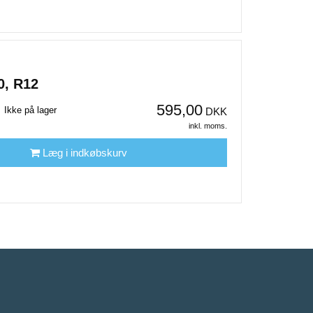
0, R12
595,00
Ikke på lager
DKK
inkl. moms.
Læg i indkøbskurv