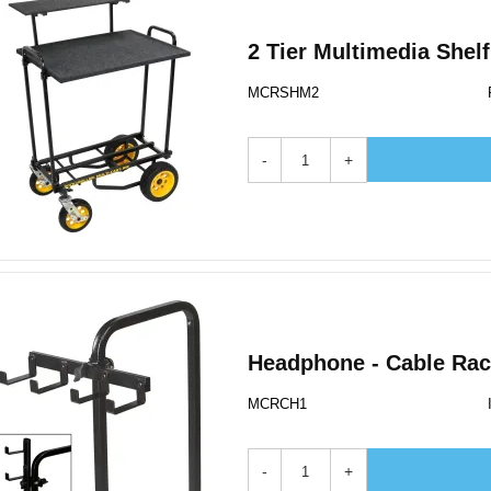
2 Tier Multimedia Shelf
MCRSHM2
-
+
Headphone - Cable Ra
MCRCH1
-
+