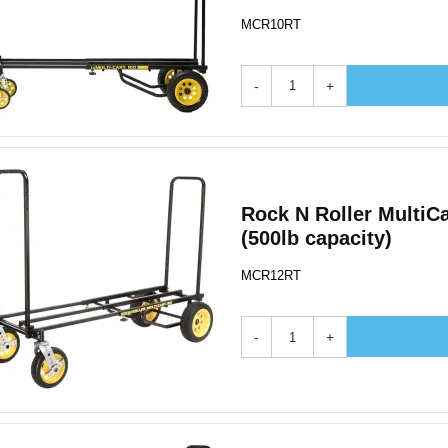
MCR10RT
-
+
Rock N Roller MultiCar
(500lb capacity)
MCR12RT
-
+