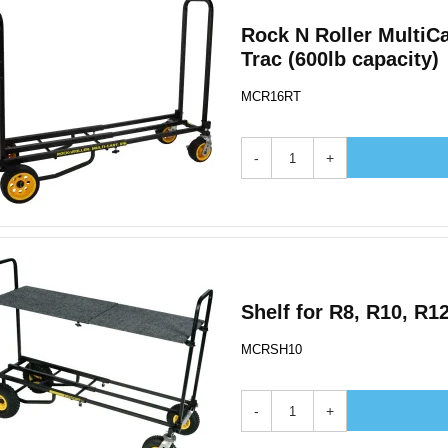
Rock N Roller MultiC
Trac (600lb capacity)
MCR16RT
-
+
Shelf for R8, R10, R1
MCRSH10
-
+