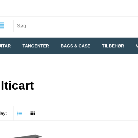
ITAR
TANGENTER
BAGS & CASE
TILBEHØR
lticart
lay: