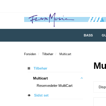
BASS
GU
Forsiden
Tilbehør
Multicart
Mu
Tilbehør
Multicart
Reservedeler MultiCart
Disp
Sidst set