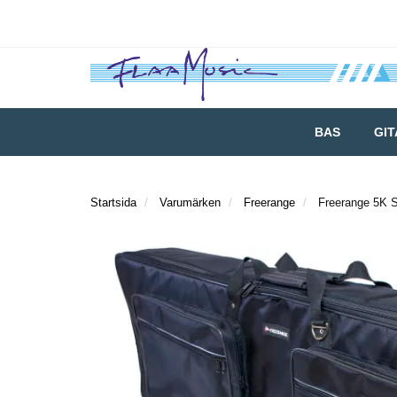
BAS
GI
Startsida
Varumärken
Freerange
Freerange 5K 