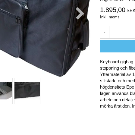
1.895,00
SE
Inkl. moms
-
Keyboard gigbag 
stoppning och fib
Yttermaterial av 
slitstarkt och me
högdensitets Epe 
lager, används bla
arbete och detalje
mörka årstiden. 