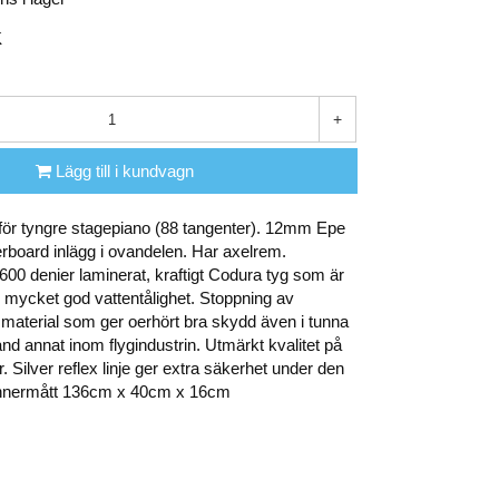
K
+
Lägg till i kundvagn
för tyngre stagepiano (88 tangenter). 12mm Epe
erboard inlägg i ovandelen. Har axelrem.
1600 denier laminerat, kraftigt Codura tyg som är
d mycket god vattentålighet. Stoppning av
material som ger oerhört bra skydd även i tunna
nd annat inom flygindustrin. Utmärkt kvalitet på
r. Silver reflex linje ger extra säkerhet under den
Innermått 136cm x 40cm x 16cm