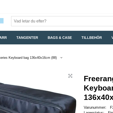
TARR
TANGENTER
BAGS & CASE
TILLBEHÖR
Series Keyboard bag 136x40x16cm (88)
Freeran
Keyboa
136x40x
Varunummer:
F
Lagerstatus:
Fin