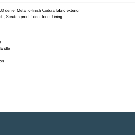
0 denier Metallic-finish Codura fabric exterior
, Scratch-proof Tricot Inner Lining
s
Handle
ion