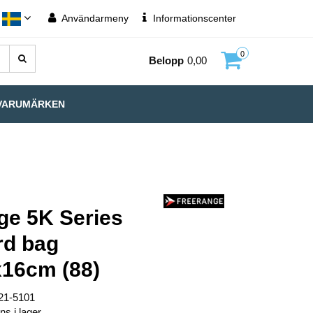
Användarmeny
Informationscenter
0
Belopp
0,00
VARUMÄRKEN
ge 5K Series
rd bag
16cm (88)
21-5101
ns i lager