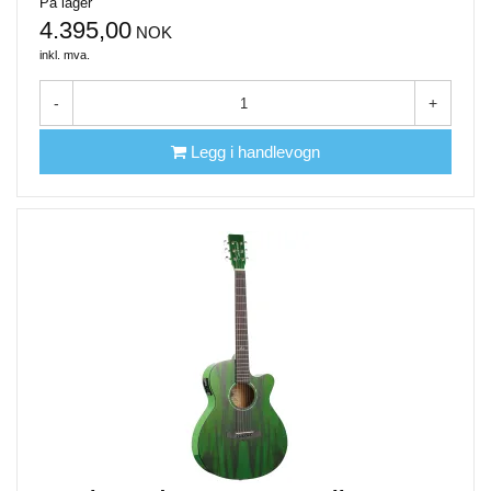
På lager
4.395,00
NOK
inkl. mva.
-
+
Legg i handlevogn