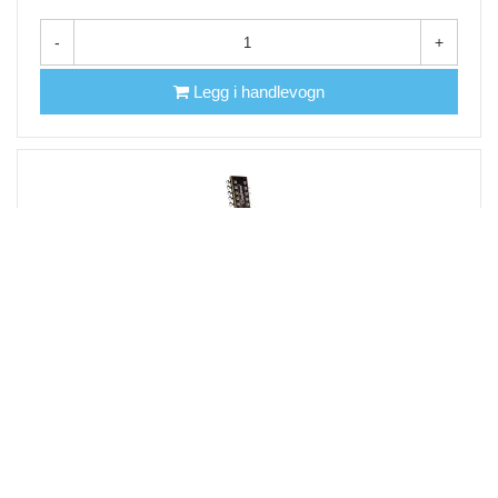
inkl. mva.
-
+
Legg i handlevogn
Tanglewood Winterleaf 12 String
Orchestra Vintage Burst