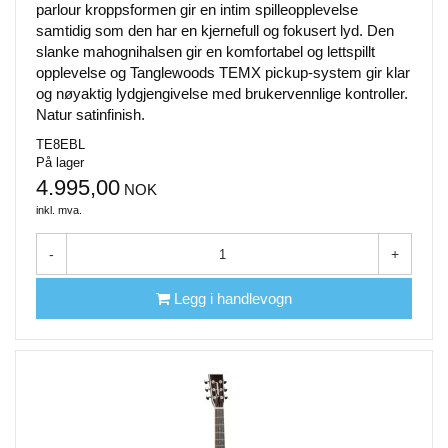
parlour kroppsformen gir en intim spilleopplevelse
samtidig som den har en kjernefull og fokusert lyd. Den
slanke mahognihalsen gir en komfortabel og lettspillt
opplevelse og Tanglewoods TEMX pickup-system gir klar
og nøyaktig lydgjengivelse med brukervennlige kontroller.
Natur satinfinish.
TE8EBL
På lager
4.995,00
NOK
inkl. mva.
-
+
Legg i handlevogn