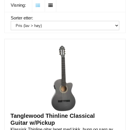
Visning:
Sorter etter:
Tanglewood Thinline Classical
Guitar w/Pickup
Klassisk Thinline gitar laget med lokk, bunn og sarg av