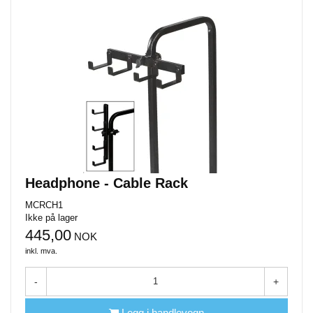
Headphone - Cable Rack
MCRCH1
Ikke på lager
445,00
NOK
inkl. mva.
-
+
Legg i handlevogn