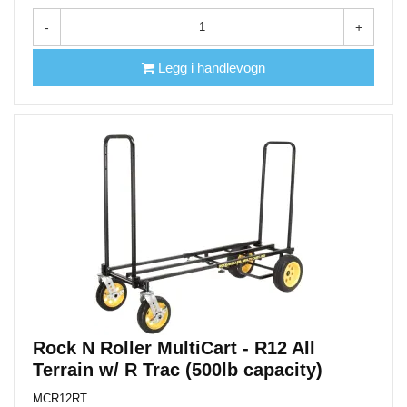
-
+
Legg i handlevogn
Rock N Roller MultiCart - R12 All
Terrain w/ R Trac (500lb capacity)
MCR12RT