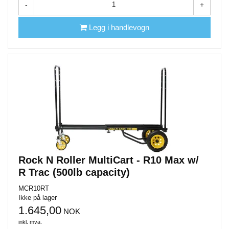
-
+
Legg i handlevogn
Rock N Roller MultiCart - R10 Max w/
R Trac (500lb capacity)
MCR10RT
Ikke på lager
1.645,00
NOK
inkl. mva.