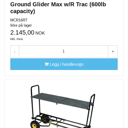
Ground Glider Max w/R Trac (600lb
capacity)
MCR16RT
Ikke på lager
2.145,00
NOK
inkl. mva.
-
+
Legg i handlevogn