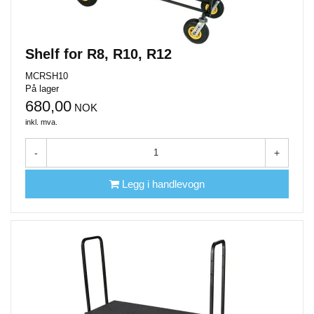
Shelf for R8, R10, R12
MCRSH10
På lager
680,00
NOK
inkl. mva.
-
+
Legg i handlevogn