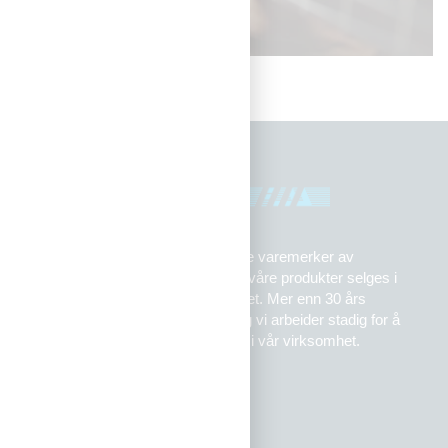
Flaa Music er importør for ledende varemerker av
musikinstrumenter og tilbehør og våre produkter selges i
musikkforretninger over hele landet. Mer enn 30 års
erfaring gir trygghet for ditt kjøp og vi arbeider stadig for å
holde høyt servicenivå og kvalitet i vår virksomhet.
Om oss