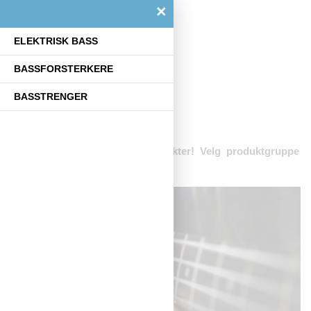
×
ELEKTRISK BASS
BASSFORSTERKERE
Forsiden
Bass
BASSTRENGER
Bass
Her finner du alle våre bassprodukter! Velg produktgruppe
i menyen til venstre.