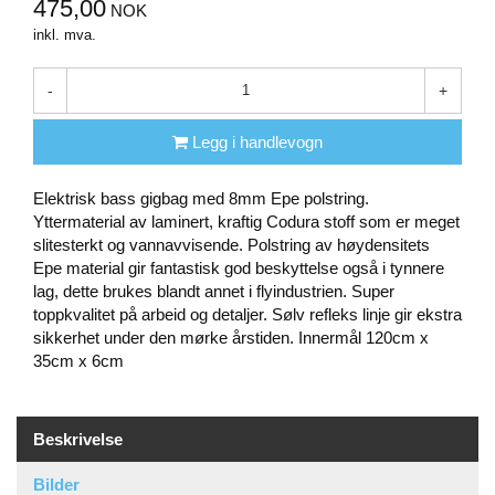
475,00
NOK
inkl. mva.
-
+
Legg i handlevogn
Elektrisk bass gigbag med 8mm Epe polstring.
Yttermaterial av laminert, kraftig Codura stoff som er meget
slitesterkt og vannavvisende. Polstring av høydensitets
Epe material gir fantastisk god beskyttelse også i tynnere
lag, dette brukes blandt annet i flyindustrien. Super
toppkvalitet på arbeid og detaljer. Sølv refleks linje gir ekstra
sikkerhet under den mørke årstiden. Innermål 120cm x
35cm x 6cm
Beskrivelse
Bilder