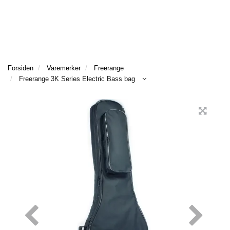
BASS
GITAR
Forsiden
Varemerker
Freerange
Freerange 3K Series Electric Bass bag
TANGENTER
BAGS
&
CASE
TILBEHØR
VAREMERKER