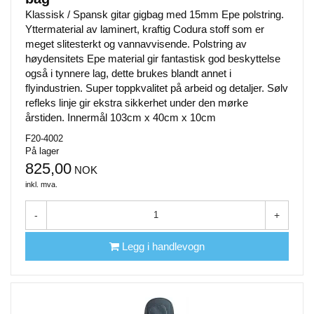
Klassisk / Spansk gitar gigbag med 15mm Epe polstring.
Yttermaterial av laminert, kraftig Codura stoff som er
meget slitesterkt og vannavvisende. Polstring av
høydensitets Epe material gir fantastisk god beskyttelse
også i tynnere lag, dette brukes blandt annet i
flyindustrien. Super toppkvalitet på arbeid og detaljer. Sølv
refleks linje gir ekstra sikkerhet under den mørke
årstiden. Innermål 103cm x 40cm x 10cm
F20-4002
På lager
825,00
NOK
inkl. mva.
-
+
Legg i handlevogn