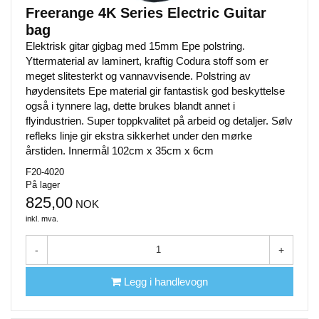
Freerange 4K Series Electric Guitar
bag
Elektrisk gitar gigbag med 15mm Epe polstring.
Yttermaterial av laminert, kraftig Codura stoff som er
meget slitesterkt og vannavvisende. Polstring av
høydensitets Epe material gir fantastisk god beskyttelse
også i tynnere lag, dette brukes blandt annet i
flyindustrien. Super toppkvalitet på arbeid og detaljer. Sølv
refleks linje gir ekstra sikkerhet under den mørke
årstiden. Innermål 102cm x 35cm x 6cm
F20-4020
På lager
825,00
NOK
inkl. mva.
-
+
Legg i handlevogn