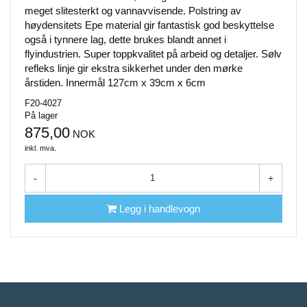
meget slitesterkt og vannavvisende. Polstring av
høydensitets Epe material gir fantastisk god beskyttelse
også i tynnere lag, dette brukes blandt annet i
flyindustrien. Super toppkvalitet på arbeid og detaljer. Sølv
refleks linje gir ekstra sikkerhet under den mørke
årstiden. Innermål 127cm x 39cm x 6cm
F20-4027
På lager
875,00
NOK
inkl. mva.
-
+
Legg i handlevogn