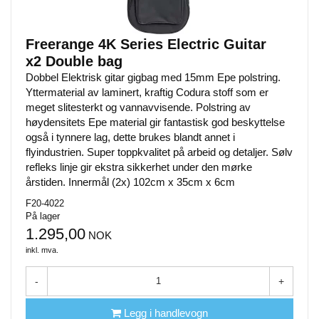
Freerange 4K Series Electric Guitar
x2 Double bag
Dobbel Elektrisk gitar gigbag med 15mm Epe polstring.
Yttermaterial av laminert, kraftig Codura stoff som er
meget slitesterkt og vannavvisende. Polstring av
høydensitets Epe material gir fantastisk god beskyttelse
også i tynnere lag, dette brukes blandt annet i
flyindustrien. Super toppkvalitet på arbeid og detaljer. Sølv
refleks linje gir ekstra sikkerhet under den mørke
årstiden. Innermål (2x) 102cm x 35cm x 6cm
F20-4022
På lager
1.295,00
NOK
inkl. mva.
-
+
Legg i handlevogn