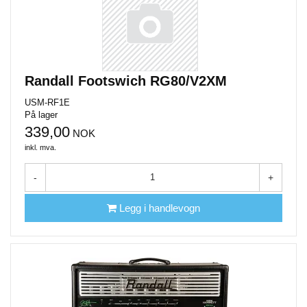
Randall Footswich RG80/V2XM
USM-RF1E
På lager
339,00
NOK
inkl. mva.
-
+
Legg i handlevogn