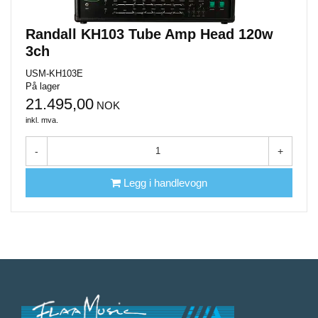
Randall KH103 Tube Amp Head 120w
3ch
USM-KH103E
På lager
21.495,00
NOK
inkl. mva.
-
+
Legg i handlevogn