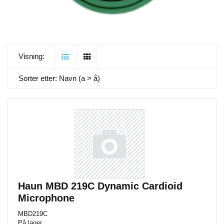
Visning:
Sorter etter:
Navn (a > å)
Haun MBD 219C Dynamic Cardioid
Microphone
MBD219C
På lager