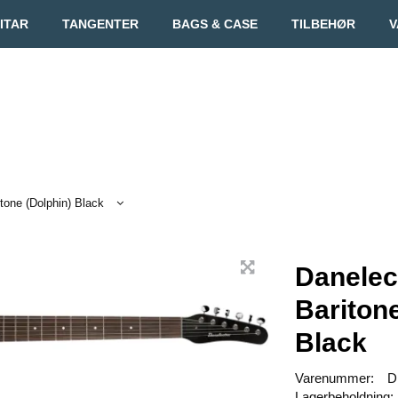
ITAR
TANGENTER
BAGS & CASE
TILBEHØR
V
tone (Dolphin) Black
Danelec
Baritone
Black
Varenummer:
D
Lagerbeholdning: