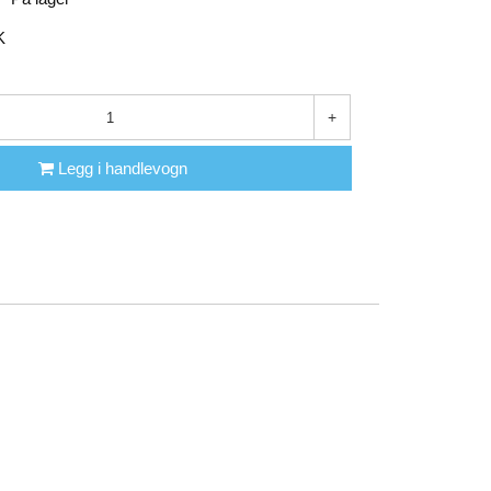
K
+
Legg i handlevogn