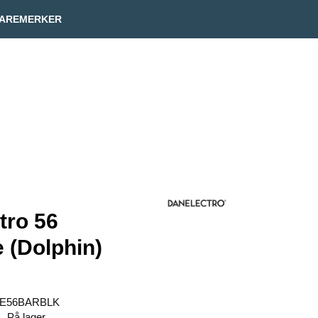
Min side
Infosenter
AREMERKER
tro 56
 (Dolphin)
E56BARBLK
På lager