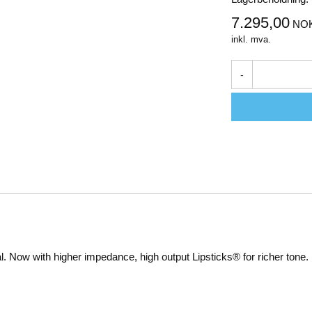
7.295,00
NO
inkl. mva.
-
al. Now with higher impedance, high output Lipsticks® for richer tone.