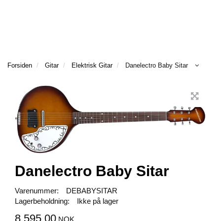
BASS
GITAR
Forsiden
Gitar
Elektrisk Gitar
Danelectro Baby Sitar
TANGENTER
BAGS
&
CASE
TILBEHØR
Danelectro Baby Sitar
Varenummer:
DEBABYSITAR
VAREMERKER
Lagerbeholdning:
Ikke på lager
8.595,00
NOK