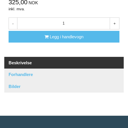
325,00
NOK
inkl. mva.
-
+
Legg i handlevogn
Beskrivelse
Forhandlere
Bilder