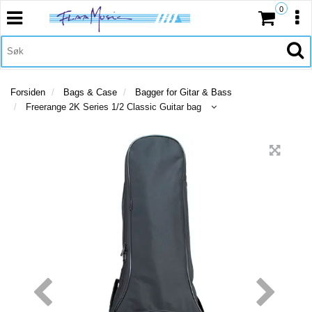
0
Toggle
Tog
navigation
nav
BASS
Toggl
navig
GITAR
Forsiden
Bags & Case
Bagger for Gitar & Bass
Freerange 2K Series 1/2 Classic Guitar bag
TANGENTER
BAGS
&
CASE
TILBEHØR
VAREMERKER